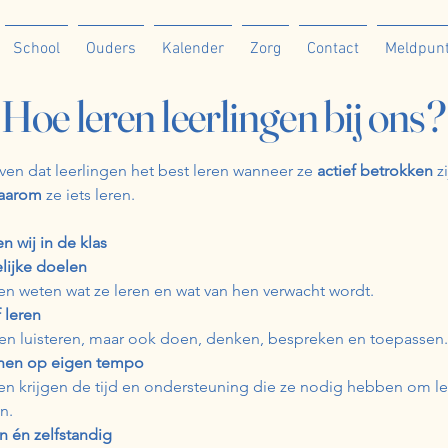
School
Ouders
Kalender
Zorg
Contact
Meldpunt
Hoe leren leerlingen bij ons?
ven dat leerlingen het best leren wanneer ze
actief betrokken
z
aarom
ze iets leren.
n wij in de klas
lijke doelen
en weten wat ze leren en wat van hen verwacht wordt.
 leren
een luisteren, maar ook doen, denken, bespreken en toepassen.
nen op eigen tempo
en krijgen de tijd en ondersteuning die ze nodig hebben om lee
n.
 én zelfstandig