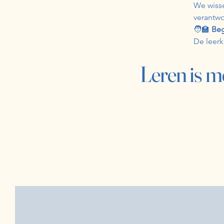
We wisse
verantwo
🧑‍🏫
Beg
De leerk
Leren is m