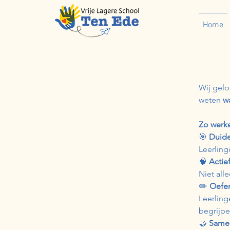
Home
Wij gelo
weten
w
Zo werke
🎯
Duide
Leerling
🧠
Actief
Niet all
✏️
Oefe
Leerling
begrijpe
🤝
Samen