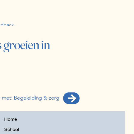
edback.
 groeien in
r met: Begeleiding & zorg
Home
School